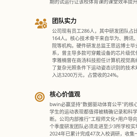
期的试运行让该校体育课的课堂效率提升
团队实力
公司现有员工286人，其中研发团队占
164人。核心技术骨干来自华为、腾讯
院等机构。硬件研发总监王思远博士毕
系，曾主导多款可穿戴设备的芯片级优
李雅楠曾在商汤科技担任计算机视觉高
了复杂光照条件下运动姿态识别的技术难
入达3200万元，占营收的24%。
核心价值观
bwin必赢坚持"数据驱动体育公平"的
学生的运动表现都值得被精确记录和科
断。公司内部推行"工程师文化+用户导
个季度研发团队必须走进至少3所学校实
2024年已累计完成47次入校调研，收集