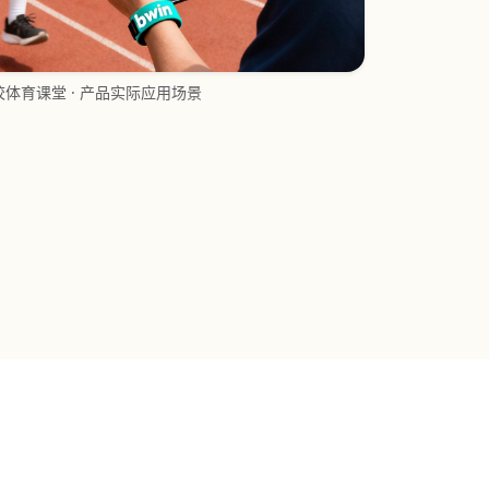
体育课堂 · 产品实际应用场景