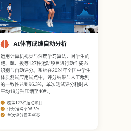
AI体育成绩自动分析
运用计算机视觉与深度学习算法，对学生的
跑、跳、投等127种运动项目进行动作姿态
识别与自动评分。系统在2024年全国中学生
体质测试应用试点中，评分结果与人工裁判
的一致性达到96.3%，单次测试评分耗时从
平均18分钟压缩至40秒。
覆盖127种运动项目
评分准确率96.3%
单次评分仅需40秒