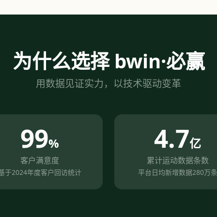
为什么选择 bwin·必赢
用数据见证实力，以技术驱动变革
99
4.7
%
亿
客户满意度
累计运动数据条数
基于2024年度客户回访统计
平台日均新增数据280万