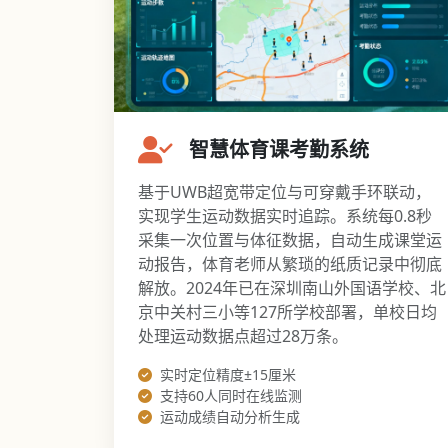
智慧体育课考勤系统
基于UWB超宽带定位与可穿戴手环联动，
实现学生运动数据实时追踪。系统每0.8秒
采集一次位置与体征数据，自动生成课堂运
动报告，体育老师从繁琐的纸质记录中彻底
解放。2024年已在深圳南山外国语学校、北
京中关村三小等127所学校部署，单校日均
处理运动数据点超过28万条。
实时定位精度±15厘米
支持60人同时在线监测
运动成绩自动分析生成