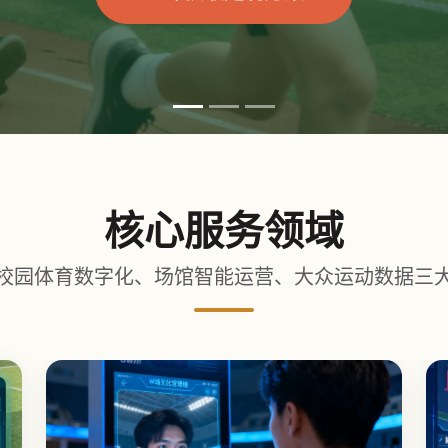
核心服务领域
校园体育数字化、场馆智能运营、大众运动数据三