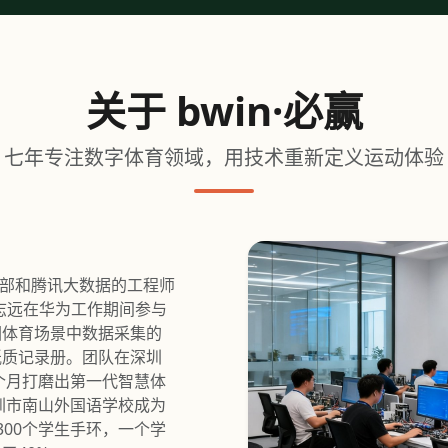
关于 bwin·必赢
七年专注数字体育领域，用技术重新定义运动体验
业部和腾讯大数据的工程师
陈志远在华为工作期间参与
园体育场景中数据采集的
纸质记录册。团队在深圳
8个月打磨出第一代智慧体
深圳市南山外国语学校成为
300个学生手环，一个学